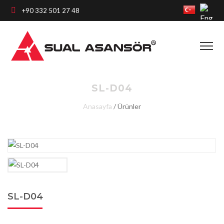
+90 332 501 27 48
SL-D04
Anasayfa
/
Ürünler
SL-D04