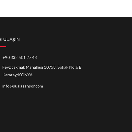
E ULAŞIN
+90 332 501 27 48
Fevziçakmak Mahallesi 10758. Sokak No:6 E
Karatay/KONYA
info@sualasansor.com