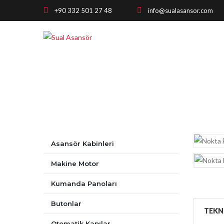
+90 332 501 27 48
info@sualasansor.com
Asansör Kabinleri
Makine Motor
Kumanda Panoları
Butonlar
TEKN
Otomatik Kapılar