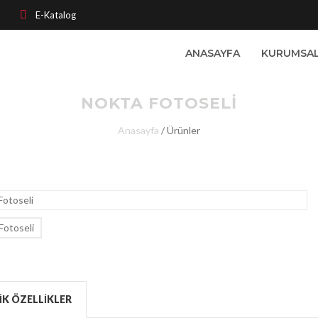
E-Katalog
ANASAYFA
KURUMSA
NOKTA FOTOSELI
Anasayfa
/
Ürünler
IK ÖZELLIKLER