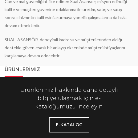
Can ve mal güvenliğini ilke edinen Sual Asansör; misyon edindiği
kalite ve müşteri güvenine odaklanma ile üretim, satış ve satış
sonrası hizmetin kalitesini artırmaya yönelik çalışmalarına da hızla
devam etmektedir.
SUAL ASANSÖR deneyimli kadrosu ve müşterilerinden aldığı
destekle güven esaslı bir anlayış ekseninde müşteri ihtiyaçlarını
karşılamaya devam edecektir.
ÜRÜNLERIMIZ
Ürünlerimiz hakkında daha detaylı
bilgiye ulaşmak için e-
kataloğumuzu inceleyin
E-KATALOG